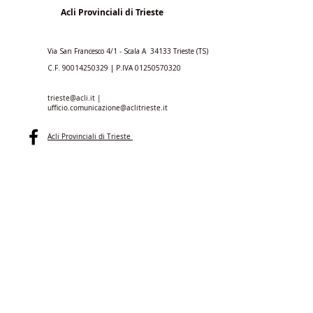
Acli Provinciali di Trieste
Via San Francesco 4/1 - Scala A 34133 Trieste (TS)
C.F.
90014250329
| P.IVA
01250570320
trieste@acli.it
|
ufficio.comunicazione@aclitrieste.it
Acli Provinciali di Trieste
aclitrieste