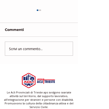
Commenti
Scrivi un commento...
Gruppo di Mutuo
Corso di form
Aiuto
gratuito per a
famigliari e ba
Le Acli Provinciali di Trieste aps svolgono svariate
attività sul territorio, dal supporto lavorativo,
all'integrazione per stranieri e persone con disabilità.
Promuovono la cultura della cittadinanza attiva e del
Servizio Civile.