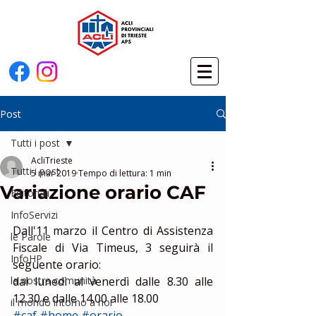
Post
Tutti i post
AcliTrieste
Tutti i post
5 mar 2019
Tempo di lettura: 1 min
Variazione orario CAF
Editoriali
InfoServizi
Dall'11 marzo il Centro di Assistenza 
le Parole
Fiscale di Via Timeus, 3 seguirà il 
InfoHP
seguente orario: 
la nostra comunità
dal lunedì al venerdì dalle 8.30 alle 
12.30 e dalle 14.00 alle 18.00
il mondo intorno a noi
#caf
#home
#orario