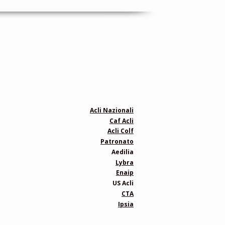
Acli Nazionali
Caf Acli
Acli Colf
Patronato
Aedilia
Lybra
Enaip
US Acli
CTA
Ipsia