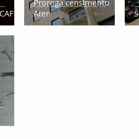
Proroga censimento
 CAF
Ater
S