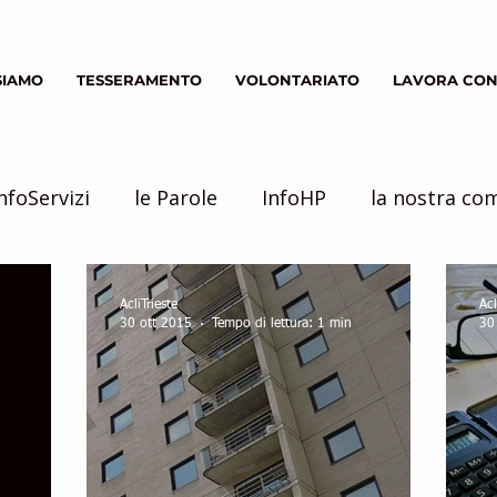
SIAMO
TESSERAMENTO
VOLONTARIATO
LAVORA CON
nfoServizi
le Parole
InfoHP
la nostra co
Servizio Civile
inziative
AcliTrieste
Acl
30 ott 2015
Tempo di lettura: 1 min
30