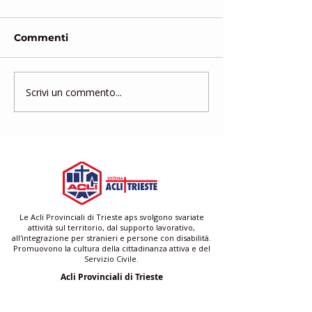
Commenti
Scrivi un commento...
Corso di formazione
SPORTELLO D
gratuito per assistenti
SUPPORTO DI
famigliari e baby sitter
Le Acli Provinciali di Trieste aps svolgono svariate
attività sul territorio, dal supporto lavorativo,
all'integrazione per stranieri e persone con disabilità.
Promuovono la cultura della cittadinanza attiva e del
Servizio Civile.
Acli Provinciali di Trieste