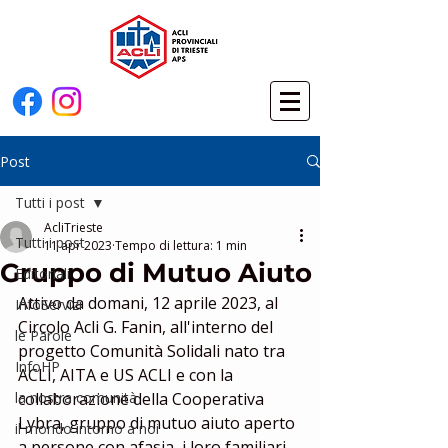
Post
Tutti i post
AcliTrieste
Tutti i post
11 apr 2023
Tempo di lettura: 1 min
Gruppo di Mutuo Aiuto
Editoriali
Attivo da domani, 12 aprile 2023, al 
InfoServizi
Circolo Acli G. Fanin, all'interno del 
le Parole
progetto Comunità Solidali nato tra 
InfoHP
ACLI, AITA e US ACLI e con la 
la nostra comunità
collaborazione della Cooperativa 
Lybra, gruppo di mutuo aiuto aperto 
il mondo intorno a noi
a persone con afasia, i loro familiari 