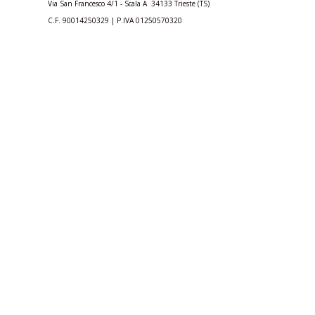
Via San Francesco 4/1 - Scala A 34133 Trieste (TS)
C.F.
90014250329
| P.IVA
01250570320
trieste@acli.it
|
ufficio.comunicazione@aclitrieste.it
Acli Provinciali di Trieste
aclitrieste