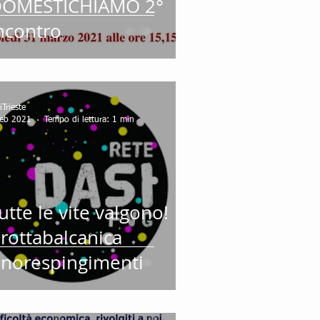
OMESTICHIAMO 2°
ncontro
iTrieste
feb 2021
Tempo di lettura: 1 min
utte le vite valgono!
rottabalcanica
norespingimenti