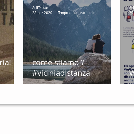
AcliTrieste
Acl
n
28 apr 2020
Tempo di lettura: 1 min
29
ria!
come stiamo ?
#viciniadistanza
W