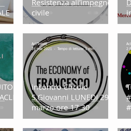
Resistenza all’impegno
D
ALE
civile
i
AcliTrieste
Acl
26 mar 2021
Tempo di lettura: 1 min
2 
ITO
incontro Circolo
T
ACLI
S.Giovanni LUNEDI 29
#
marzo ore 17.30
#