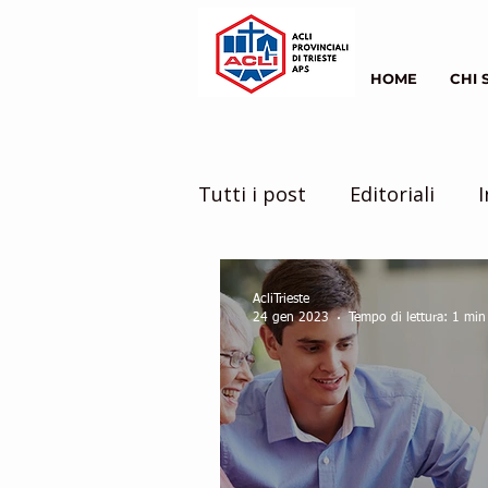
HOME
CHI 
Tutti i post
Editoriali
I
il mondo intorno a noi
AcliTrieste
24 gen 2023
Tempo di lettura: 1 min