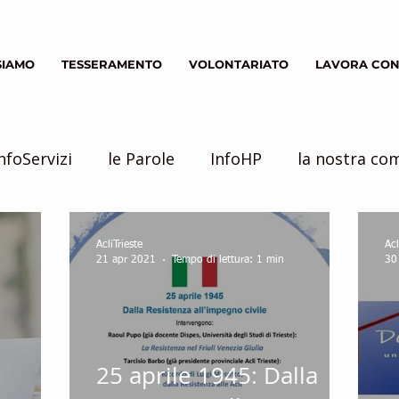
SIAMO
TESSERAMENTO
VOLONTARIATO
LAVORA CON
nfoServizi
le Parole
InfoHP
la nostra co
Servizio Civile
inziative
AcliTrieste
Acl
21 apr 2021
Tempo di lettura: 1 min
30
25 aprile 1945: Dalla