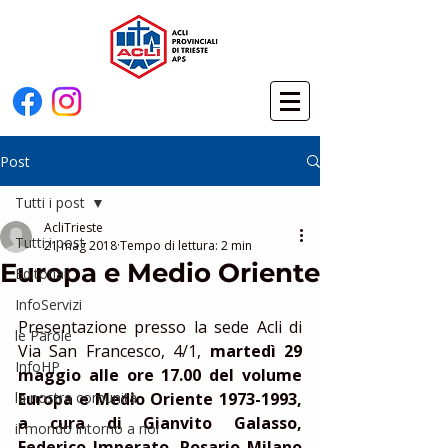
Post
Tutti i post
AcliTrieste
Tutti i post
21 mag 2018
Tempo di lettura: 2 min
Europa e Medio Oriente
Editoriali
InfoServizi
Presentazione presso la sede Acli di 
le Parole
Via San Francesco, 4/1, 
martedì 29 
InfoHP
maggio alle ore 17.00 del volume 
la nostra comunità
Europa e Medio Oriente 1973-1993, 
a cura di Gianvito Galasso, 
il mondo intorno a noi
Federico Imperato, Rosario Milano 