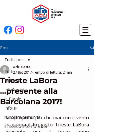
Post
Tutti i post
AcliTrieste
Tutti i post
27 set 2017
Tempo di lettura: 2 min
Trieste LaBora
Editoriali
...presente alla
InfoServizi
le Parole
Barcolana 2017!
InfoHP
la nostra comunità
Si ripropone più che mai con il vento 
in poppa il Progetto Trieste LaBora 
il mondo intorno a noi
presente per il terzo anno 