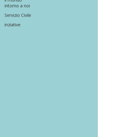
intorno a noi
Servizio Civile
inziative