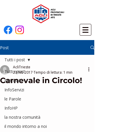
Post
Tutti i post
AcliTrieste
Tutti i post
23 feb 2017
Tempo di lettura: 1 min
Carnevale in Circolo!
Editoriali
InfoServizi
le Parole
InfoHP
la nostra comunità
il mondo intorno a noi