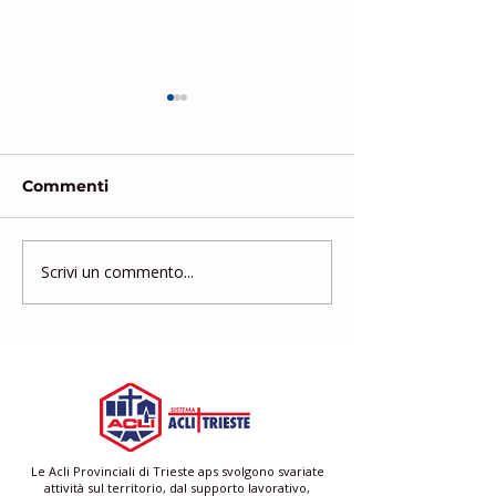
Commenti
Scrivi un commento...
Gruppo di Mutuo
Corso di form
Aiuto
gratuito per a
famigliari e ba
Le Acli Provinciali di Trieste aps svolgono svariate
attività sul territorio, dal supporto lavorativo,