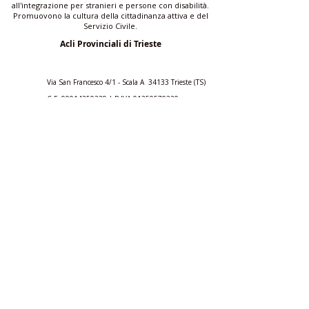
all'integrazione per stranieri e persone con disabilità.
Promuovono la cultura della cittadinanza attiva e del
Servizio Civile.
Acli Provinciali di Trieste
Via San Francesco 4/1 - Scala A 34133 Trieste (TS)
C.F.
90014250329
| P.IVA
01250570320
trieste@acli.it
|
ufficio.comunicazione@aclitrieste.it
Acli Provinciali di Trieste
aclitrieste