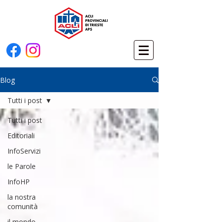
Blog
Tutti i post
Tutti i post
Editoriali
InfoServizi
le Parole
InfoHP
la nostra
comunità
il mondo