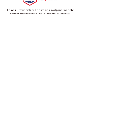
Le Acli Provinciali di Trieste aps svolgono svariate
attività sul territorio, dal supporto lavorativo,
all'integrazione per stranieri e persone con disabilità.
Promuovono la cultura della cittadinanza attiva e del
Servizio Civile.
Acli Provinciali di Trieste
Via San Francesco 4/1 - Scala A 34133 Trieste (TS)
C.F.
90014250329
| P.IVA
01250570320
trieste@acli.it
|
ufficio.comunicazione@aclitrieste.it
Acli Provinciali di Trieste
aclitrieste