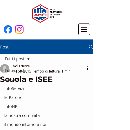
Post
Tutti i post
AcliTrieste
Tutti i post
14 ott 2015
Tempo di lettura: 1 min
Scuola e ISEE
Editoriali
InfoServizi
le Parole
InfoHP
la nostra comunità
il mondo intorno a noi