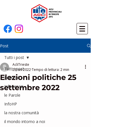
Post
Tutti i post
AcliTrieste
Tutti i post
23 set 2022
Tempo di lettura: 2 min
Elezioni politiche 25
Editoriali
settembre 2022
InfoServizi
le Parole
InfoHP
la nostra comunità
il mondo intorno a noi