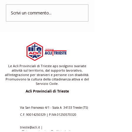
Scrivi un commento...
Gruppo di Mutuo
Corso di form
Aiuto
gratuito per a
famigliari e ba
Le Acli Provinciali di Trieste aps svolgono svariate
attività sul territorio, dal supporto lavorativo,
all'integrazione per stranieri e persone con disabilità.
Promuovono la cultura della cittadinanza attiva e del
Servizio Civile.
Acli Provinciali di Trieste
Via San Francesco 4/1 - Scala A 34133 Trieste (TS)
C.F.
90014250329
| P.IVA
01250570320
trieste@acli.it
|
ufficio.comunicazione@aclitrieste.it