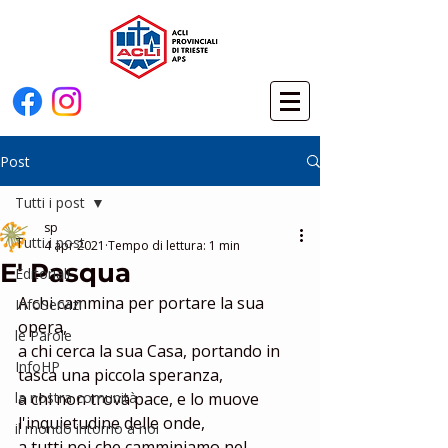
Post
Tutti i post
sp
Tutti i post
4 apr 2021
Tempo di lettura: 1 min
E' Pasqua
Editoriali
A chi cammina per portare la sua 
InfoServizi
opera,
le Parole
a chi cerca la sua Casa, portando in 
InfoHP
tasca una piccola speranza,
la nostra comunità
a chi non trova pace, e lo muove 
l'inquietudine delle onde,
il mondo intorno a noi
a tutti noi che camminiamo nel 