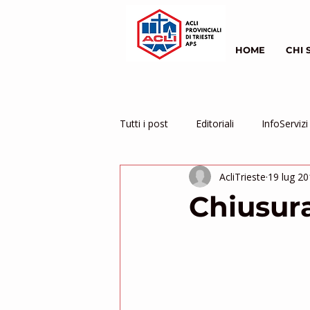
HOME
CHI 
Tutti i post
Editoriali
InfoServizi
AcliTrieste
19 lug 2
Servizio Civile
inziative
Chiusura