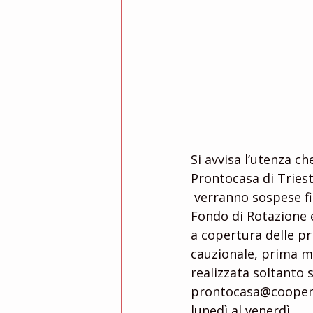
Si avvisa l’utenza ch
Prontocasa di Tries
 verranno sospese fino a data da destinarsi. Resta attivo il servizio di gestione del 
Fondo di Rotazione e
a copertura delle pr
cauzionale, prima me
realizzata soltanto 
prontocasa@cooperati
lunedì al venerdì