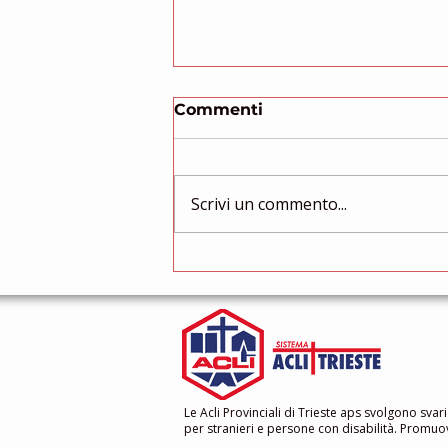
Domenica 24 settembre
Commenti
2023
Cos'è successo? Era straniero?
Sono state le mafie? La città
Scrivi un commento...
non è più sicura e non è più
come una volta? Oggi più che
mai abbiamo...
Le Acli Provinciali di Trieste aps svolgono svari
per stranieri e persone con disabilità. Promuovo