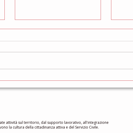
Gruppo di Mutuo Aiuto
Cors
gratu
famig
ate attività sul territorio, dal supporto lavorativo, all'integrazione
no la cultura della cittadinanza attiva e del Servizio Civile.