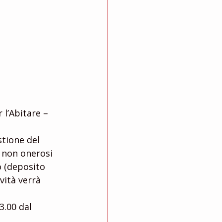
 l’Abitare – 
i non onerosi 
o (deposito 
vità verrà 
.00 dal 