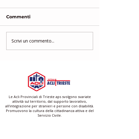
Commenti
Scrivi un commento...
Gruppo di Mutuo
Corso di form
Aiuto
gratuito per a
famigliari e ba
Le Acli Provinciali di Trieste aps svolgono svariate
attività sul territorio, dal supporto lavorativo,
all'integrazione per stranieri e persone con disabilità.
Promuovono la cultura della cittadinanza attiva e del
Servizio Civile.
Acli Provinciali di Trieste