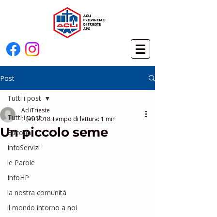
Post
Tutti i post
AcliTrieste
Tutti i post
1 feb 2018
Tempo di lettura: 1 min
Un piccolo seme
Editoriali
InfoServizi
le Parole
InfoHP
la nostra comunità
il mondo intorno a noi