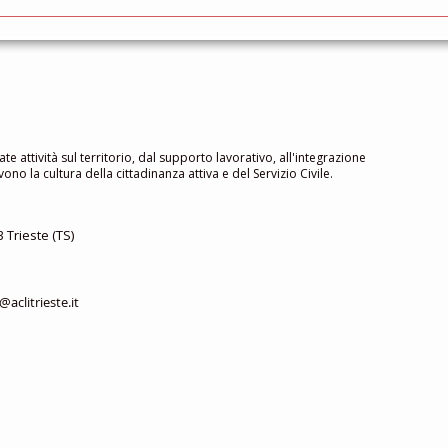
Cors
gratu
famig
ate attività sul territorio, dal supporto lavorativo, all'integrazione
no la cultura della cittadinanza attiva e del Servizio Civile.
 Trieste (TS)
aclitrieste.it