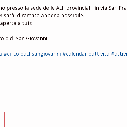
no presso la sede delle Acli provinciali, in via San Fr
18 sarà  diramato appena possibile.
aperta a tutti.
rcolo di San Giovanni
a
#circoloaclisangiovanni
#calendarioattività
#attiv