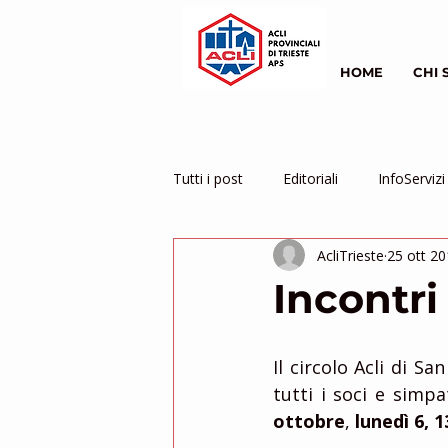
HOME
CHI 
Tutti i post
Editoriali
InfoServizi
AcliTrieste
25 ott 2
Servizio Civile
inziative
Incontri
Il circolo Acli di Sa
tutti i soci e simpa
ottobre
, 
lunedì 6, 