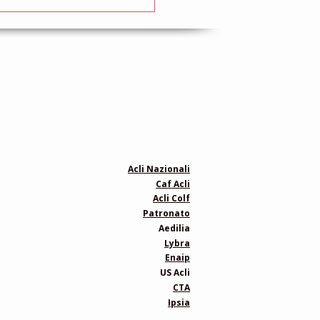
o di formazione
ito per assistenti
liari e baby sitter
Acli Nazionali
Caf Acli
Acli Colf
Patronato
Aedilia
Lybra
Enaip
US Acli
CTA
Ipsia