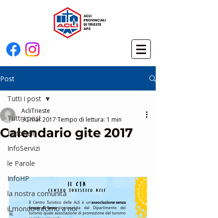
Post
Tutti i post
AcliTrieste
Tutti i post
30 mar 2017
Tempo di lettura: 1 min
Calendario gite 2017
Editoriali
InfoServizi
le Parole
InfoHP
la nostra comunità
il mondo intorno a noi