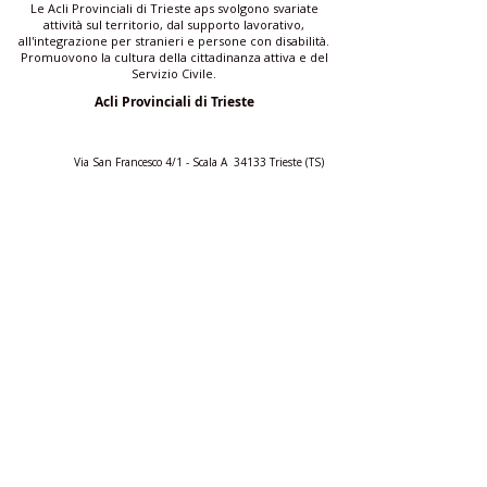
Le Acli Provinciali di Trieste aps svolgono svariate
attività sul territorio, dal supporto lavorativo,
all'integrazione per stranieri e persone con disabilità.
Promuovono la cultura della cittadinanza attiva e del
Servizio Civile.
Acli Provinciali di Trieste
Via San Francesco 4/1 - Scala A 34133 Trieste (TS)
C.F.
90014250329
| P.IVA
01250570320
trieste@acli.it
|
ufficio.comunicazione@aclitrieste.it
Acli Provinciali di Trieste
aclitrieste