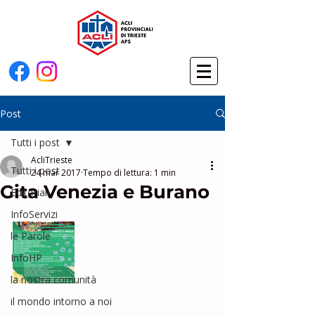
Post
Tutti i post
AcliTrieste
Tutti i post
24 mar 2017
Tempo di lettura: 1 min
Gita Venezia e Burano
Editoriali
InfoServizi
le Parole
InfoHP
la nostra comunità
il mondo intorno a noi