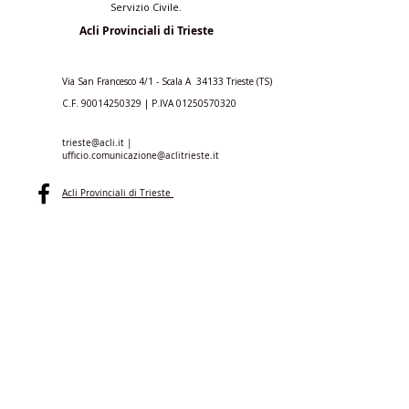
Servizio Civile.
Acli Provinciali di Trieste
Via San Francesco 4/1 - Scala A 34133 Trieste (TS)
C.F.
90014250329
| P.IVA
01250570320
trieste@acli.it
|
ufficio.comunicazione@aclitrieste.it
Acli Provinciali di Trieste
aclitrieste