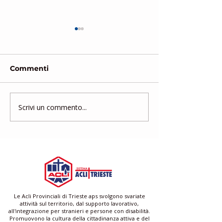
Commenti
Scrivi un commento...
Gruppo di Mutuo
Corso di form
Aiuto
gratuito per a
famigliari e ba
Le Acli Provinciali di Trieste aps svolgono svariate
attività sul territorio, dal supporto lavorativo,
all'integrazione per stranieri e persone con disabilità.
Promuovono la cultura della cittadinanza attiva e del