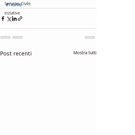
Servizio Civile
#home
inziative
Post recenti
Mostra tutti