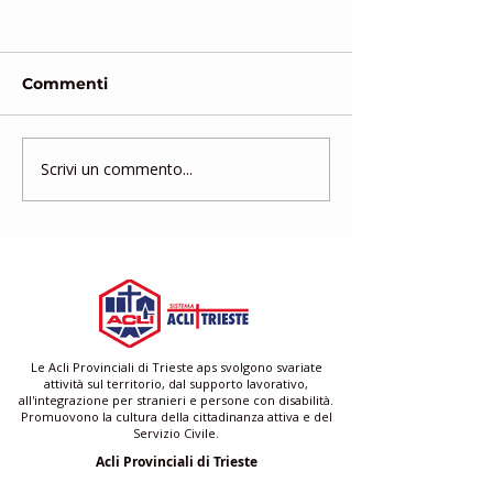
Commenti
Scrivi un commento...
Gruppo di Mutuo
Corso di form
Aiuto
gratuito per a
famigliari e ba
Le Acli Provinciali di Trieste aps svolgono svariate
attività sul territorio, dal supporto lavorativo,
all'integrazione per stranieri e persone con disabilità.
Promuovono la cultura della cittadinanza attiva e del
Servizio Civile.
Acli Provinciali di Trieste