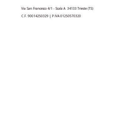
Via San Francesco 4/1 - Scala A 34133 Trieste (TS)
C.F.
90014250329
| P.IVA
01250570320
trieste@acli.it
|
ufficio.comunicazione@aclitrieste.it
Acli Provinciali di Trieste
aclitrieste