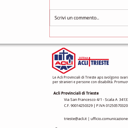
Cos'è successo? Era straniero?
Sono state le mafie? La città
Scrivi un commento...
non è più sicura e non è più
come una volta? Oggi più che
mai abbiamo...
Le Acli Provinciali di Trieste aps svolgono svari
per stranieri e persone con disabilità. Promuovo
Acli Provinciali di Trieste
Via San Francesco 4/1 - Scala A 34133
C.F. 90014250329 | P.IVA 01250570320
trieste@acli.it
|
ufficio.comunicazione@