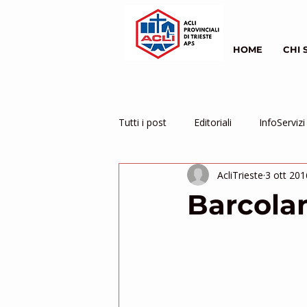
HOME
CHI 
Tutti i post
Editoriali
InfoServizi
AcliTrieste
3 ott 201
Servizio Civile
inziative
Barcola