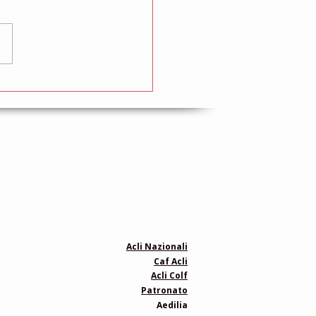
o di formazione
ito per assistenti
liari e baby sitter
Acli Nazionali
Caf Acli
Acli Colf
Patronato
Aedilia