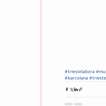
#triestelabora
#mus
#barcolana
#trieste