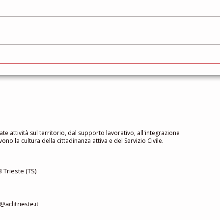
Gruppo di Mutuo Aiuto
Cors
gratu
famig
ate attività sul territorio, dal supporto lavorativo, all'integrazione
no la cultura della cittadinanza attiva e del Servizio Civile.
 Trieste (TS)
aclitrieste.it