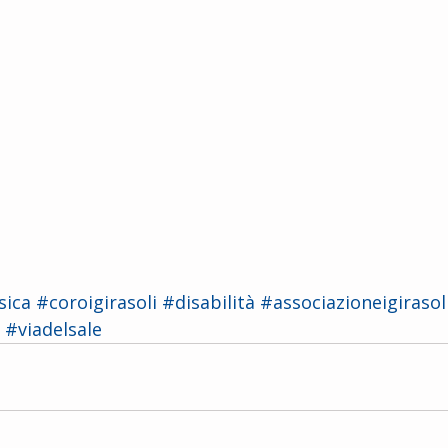
ica
#coroigirasoli
#disabilità
#associazioneigirasol
#viadelsale