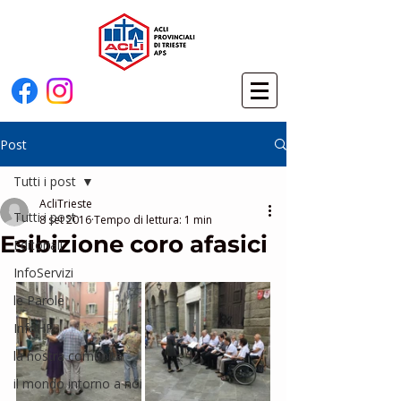
Post
Tutti i post
AcliTrieste
Tutti i post
8 set 2016
Tempo di lettura: 1 min
Esibizione coro afasici
Editoriali
InfoServizi
le Parole
InfoHP
la nostra comunità
il mondo intorno a noi