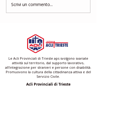
Scrivi un commento...
Gruppo di Mutuo
Corso di form
Aiuto
gratuito per a
famigliari e ba
Le Acli Provinciali di Trieste aps svolgono svariate
attività sul territorio, dal supporto lavorativo,
all'integrazione per stranieri e persone con disabilità.
Promuovono la cultura della cittadinanza attiva e del
Servizio Civile.
Acli Provinciali di Trieste
Via San Francesco 4/1 - Scala A 34133 Trieste (TS)
C.F.
90014250329
| P.IVA
01250570320
trieste@acli.it
|
ufficio.comunicazione@aclitrieste.it