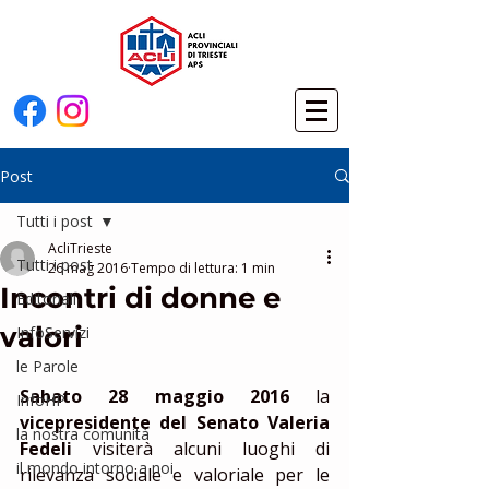
Post
Tutti i post
AcliTrieste
Tutti i post
26 mag 2016
Tempo di lettura: 1 min
Incontri di donne e
Editoriali
valori
InfoServizi
le Parole
Sabato 28 maggio 2016
 la 
InfoHP
vicepresidente del Senato Valeria 
la nostra comunità
Fedeli 
visiterà alcuni luoghi di 
il mondo intorno a noi
rilevanza sociale e valoriale per le 