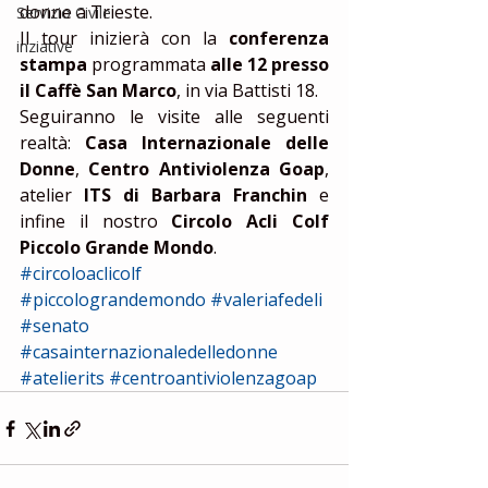
donne a Trieste.
Servizio Civile
Il tour inizierà con la 
conferenza 
inziative
stampa
 programmata 
alle 12 presso 
il Caffè San Marco
, in via Battisti 18.
Seguiranno le visite alle seguenti 
realtà: 
Casa Internazionale delle 
Donne
, 
Centro Antiviolenza Goap
, 
atelier 
ITS di Barbara Franchin
 e 
infine il nostro 
Circolo Acli Colf 
Piccolo Grande Mondo
.
#circoloaclicolf
#piccolograndemondo
#valeriafedeli
#senato
#casainternazionaledelledonne
#atelierits
#centroantiviolenzagoap