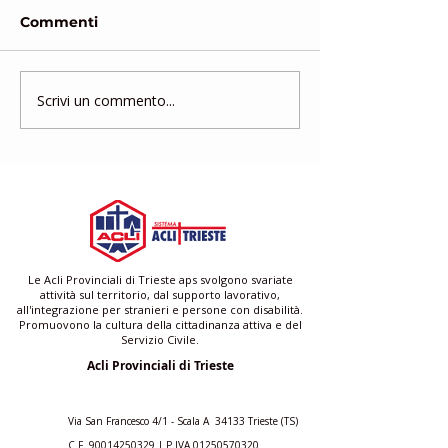
Commenti
Scrivi un commento...
Gruppo di Mutuo
Corso di form
Aiuto
gratuito per a
famigliari e ba
Le Acli Provinciali di Trieste aps svolgono svariate
attività sul territorio, dal supporto lavorativo,
all'integrazione per stranieri e persone con disabilità.
Promuovono la cultura della cittadinanza attiva e del
Servizio Civile.
Acli Provinciali di Trieste
Via San Francesco 4/1 - Scala A 34133 Trieste (TS)
C.F.
90014250329
| P.IVA
01250570320