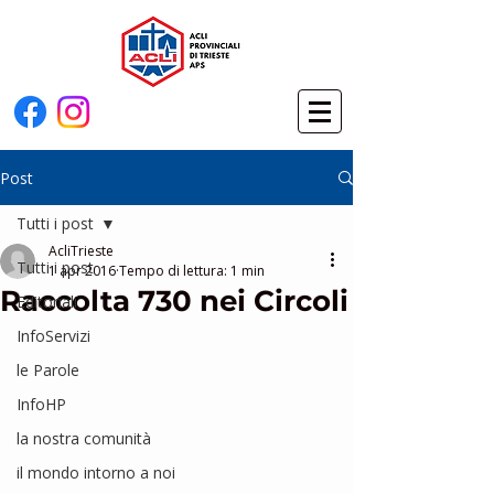
Post
Tutti i post
AcliTrieste
Tutti i post
1 apr 2016
Tempo di lettura: 1 min
Raccolta 730 nei Circoli
Editoriali
InfoServizi
le Parole
InfoHP
la nostra comunità
il mondo intorno a noi