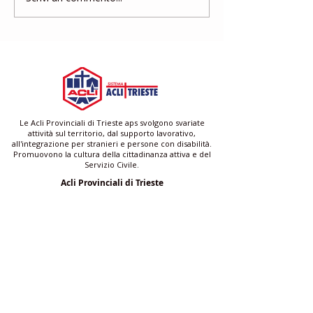
Aiuto
gratuito per a
famigliari e ba
Le Acli Provinciali di Trieste aps svolgono svariate
attività sul territorio, dal supporto lavorativo,
all'integrazione per stranieri e persone con disabilità.
Promuovono la cultura della cittadinanza attiva e del
Servizio Civile.
Acli Provinciali di Trieste
Via San Francesco 4/1 - Scala A 34133 Trieste (TS)
C.F.
90014250329
| P.IVA
01250570320
trieste@acli.it
|
ufficio.comunicazione@aclitrieste.it
Acli Provinciali di Trieste