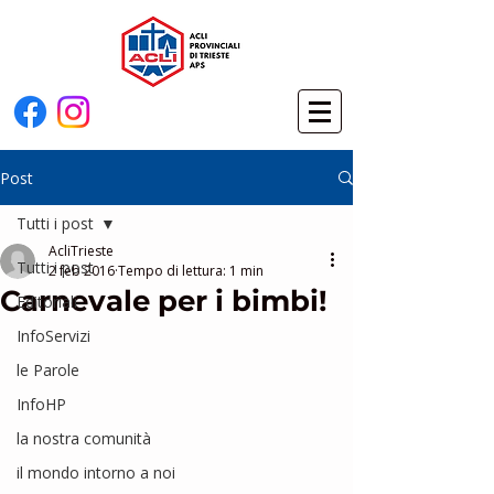
Post
Tutti i post
AcliTrieste
Tutti i post
2 feb 2016
Tempo di lettura: 1 min
Carnevale per i bimbi!
Editoriali
InfoServizi
le Parole
InfoHP
la nostra comunità
il mondo intorno a noi