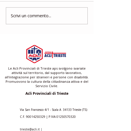
Scrivi un commento...
Gruppo di Mutuo
Corso di form
Aiuto
gratuito per a
famigliari e ba
Le Acli Provinciali di Trieste aps svolgono svariate
attività sul territorio, dal supporto lavorativo,
all'integrazione per stranieri e persone con disabilità.
Promuovono la cultura della cittadinanza attiva e del
Servizio Civile.
Acli Provinciali di Trieste
Via San Francesco 4/1 - Scala A 34133 Trieste (TS)
C.F.
90014250329
| P.IVA
01250570320
trieste@acli.it
|