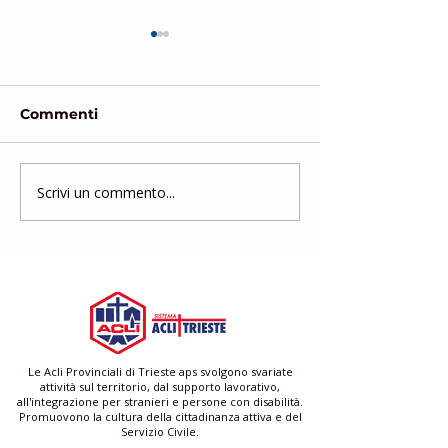
Commenti
Scrivi un commento...
Gruppo di Mutuo
Corso di form
Aiuto
gratuito per a
famigliari e ba
Le Acli Provinciali di Trieste aps svolgono svariate
attività sul territorio, dal supporto lavorativo,
all'integrazione per stranieri e persone con disabilità.
Promuovono la cultura della cittadinanza attiva e del
Servizio Civile.