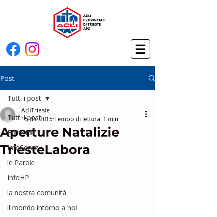
Post
Tutti i post
AcliTrieste
Tutti i post
15 dic 2015
Tempo di lettura: 1 min
Aperture Natalizie
Editoriali
TriesteLabora
InfoServizi
le Parole
InfoHP
la nostra comunità
il mondo intorno a noi