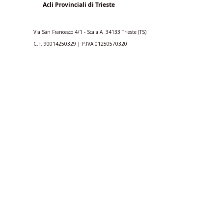
Acli Provinciali di Trieste
Via San Francesco 4/1 - Scala A 34133 Trieste (TS)
C.F.
90014250329
| P.IVA
01250570320
trieste@acli.it
|
ufficio.comunicazione@aclitrieste.it
Acli Provinciali di Trieste
aclitrieste