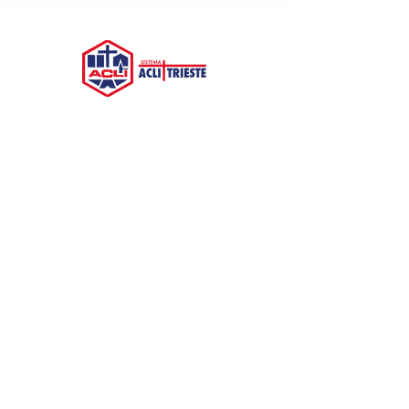
Le Acli Provinciali di Trieste aps svolgono svariate
attività sul territorio, dal supporto lavorativo,
all'integrazione per stranieri e persone con disabilità.
Promuovono la cultura della cittadinanza attiva e del
Servizio Civile.
Acli Provinciali di Trieste
Via San Francesco 4/1 - Scala A 34133 Trieste (TS)
C.F.
90014250329
| P.IVA
01250570320
trieste@acli.it
|
ufficio.comunicazione@aclitrieste.it
Acli Provinciali di Trieste
aclitrieste