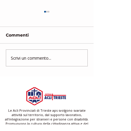
Commenti
Scrivi un commento...
Gruppo di Mutuo
Corso di form
Aiuto
gratuito per a
famigliari e ba
Le Acli Provinciali di Trieste aps svolgono svariate
attività sul territorio, dal supporto lavorativo,
all'integrazione per stranieri e persone con disabilità.
Promuovono la cultura della cittadinanza attiva e del
Servizio Civile.