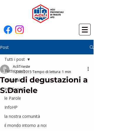
Post
Tutti i post
AcliTrieste
Tutti i post
12 ott 2015
Tempo di lettura: 1 min
Tour di degustazioni a
Editoriali
S.Daniele
InfoServizi
le Parole
InfoHP
la nostra comunità
il mondo intorno a noi