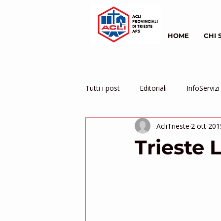
HOME
CHI 
Tutti i post
Editoriali
InfoServizi
AcliTrieste
2 ott 201
Servizio Civile
inziative
Trieste 