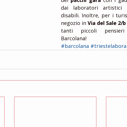
dei 
pacchi gara
 con i gadg
dai laboratori artistici
disabili. Inoltre, per i turis
negozio in 
Via del Sale 2/b
tanti piccoli pensier
Barcolana!
#barcolana
#triestelabora