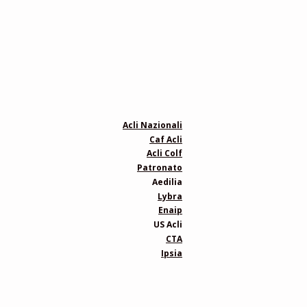
Acli Nazionali
Caf Acli
Acli Colf
Patronato
Aedilia
Lybra
Enaip
US Acli
CTA
Ipsia