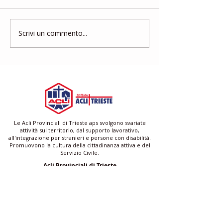
Scrivi un commento...
25 aprile 1945: Dalla
DOMESTICHIA
Resistenza
incontro
all’impegno civile
Le Acli Provinciali di Trieste aps svolgono svariate
attività sul territorio, dal supporto lavorativo,
all'integrazione per stranieri e persone con disabilità.
Promuovono la cultura della cittadinanza attiva e del
Servizio Civile.
Acli Provinciali di Trieste
Via San Francesco 4/1 - Scala A 34133 Trieste (TS)
C.F.
90014250329
| P.IVA
01250570320