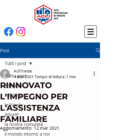
Post
Tutti i post
AcliTrieste
Tutti i post
4 mar 2021
Tempo di lettura: 1 min
RINNOVATO
Editoriali
L'IMPEGNO PER
InfoServizi
le Parole
L'ASSISTENZA
InfoHP
FAMILIARE
la nostra comunità
Aggiornamento:
12 mar 2021
il mondo intorno a noi