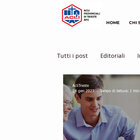
HOME
CHI 
Tutti i post
Editoriali
I
il mondo intorno a noi
AcliTrieste
24 gen 2023
Tempo di lettura: 1 min