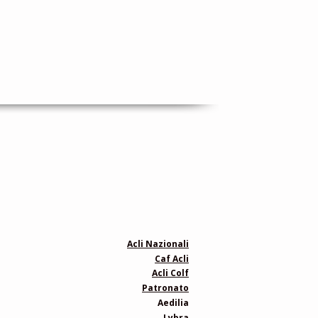
Acli Nazionali
Caf Acli
Acli Colf
Patronato
Aedilia
Lybra