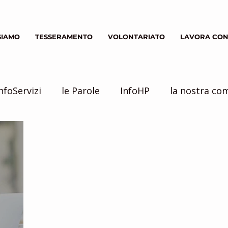
SIAMO
TESSERAMENTO
VOLONTARIATO
LAVORA CON
nfoServizi
le Parole
InfoHP
la nostra co
Servizio Civile
inziative