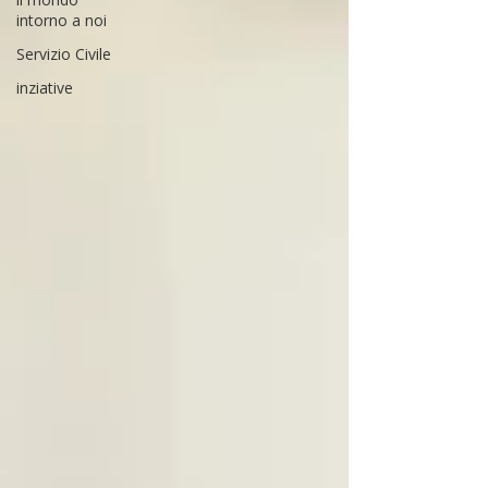
intorno a noi
Servizio Civile
inziative