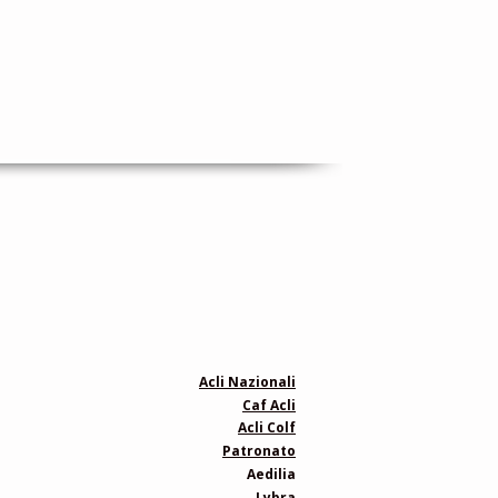
Acli Nazionali
Caf Acli
Acli Colf
Patronato
Aedilia
Lybra