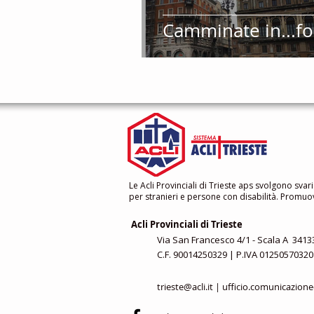
Camminate in...f
Le Acli Provinciali di Trieste aps svolgono svari
per stranieri e persone con disabilità. Promuovo
Acli Provinciali di Trieste
Via San Francesco 4/1 - Scala A 34133
C.F. 90014250329 | P.IVA 01250570320
trieste@acli.it
|
ufficio.comunicazione@