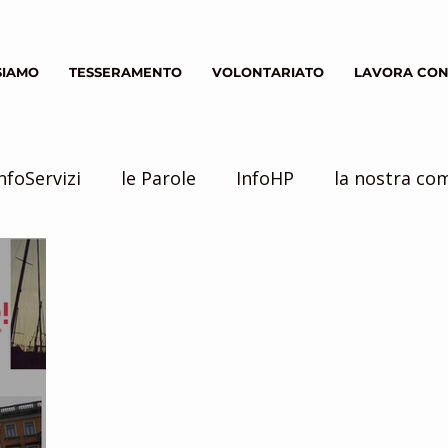
SIAMO
TESSERAMENTO
VOLONTARIATO
LAVORA CON
nfoServizi
le Parole
InfoHP
la nostra co
Servizio Civile
inziative