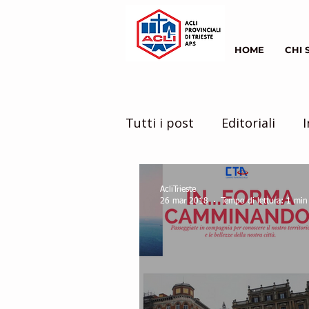
HOME
CHI 
Tutti i post
Editoriali
I
il mondo intorno a noi
AcliTrieste
26 mar 2018
Tempo di lettura: 1 min