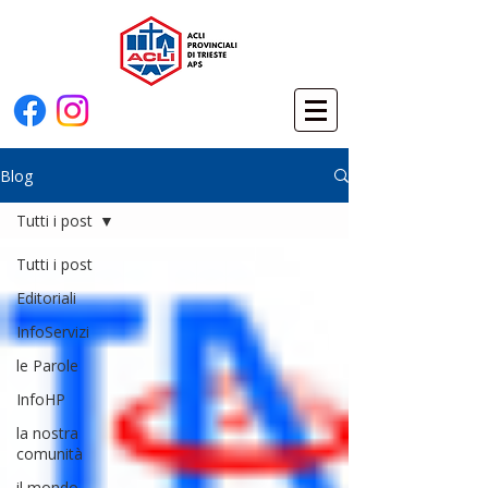
Blog
Tutti i post
Tutti i post
Editoriali
InfoServizi
le Parole
InfoHP
la nostra
comunità
il mondo