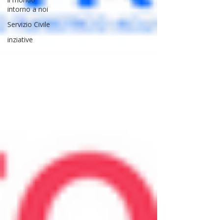
intorno a noi
Servizio Civile
inziative