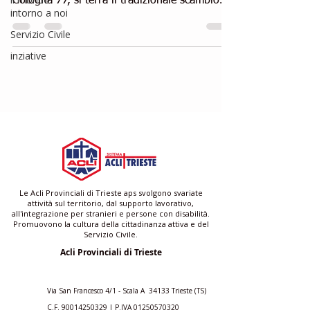
Cologna 77, si terrà il tradizionale scambio
intorno a noi
di...
Servizio Civile
inziative
Le Acli Provinciali di Trieste aps svolgono svariate
attività sul territorio, dal supporto lavorativo,
all'integrazione per stranieri e persone con disabilità.
Promuovono la cultura della cittadinanza attiva e del
Servizio Civile.
Acli Provinciali di Trieste
Via San Francesco 4/1 - Scala A 34133 Trieste (TS)
C.F.
90014250329
| P.IVA
01250570320