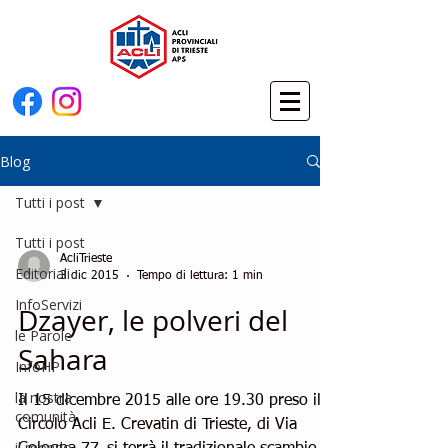
Blog
Tutti i post
Tutti i post
AcliTrieste
Editoriali
3 dic 2015
Tempo di lettura: 1 min
InfoServizi
Dzayer, le polveri del
le Parole
Sahara
InfoHP
la nostra
Il 15 dicembre 2015 alle ore 19.30 preso il
comunità
Circolo Acli E. Crevatin di Trieste, di Via
il mondo