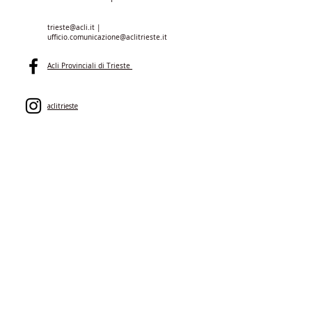
trieste@acli.it
|
ufficio.comunicazione@aclitrieste.it
Acli Provinciali di Trieste
aclitrieste