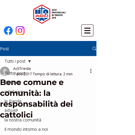
Post
Tutti i post
AcliTrieste
Tutti i post
7 nov 2017
Tempo di lettura: 2 min
Bene comune e
Editoriali
comunità: la
InfoServizi
le Parole
responsabilità dei
InfoHP
cattolici
la nostra comunità
il mondo intorno a noi