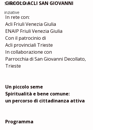
CIRCOLO ACLI SAN GIOVANNI
Servizio Civile
inziative
In rete con:
Acli Friuli Venezia Giulia
ENAIP Friuli Venezia Giulia
Con il patrocinio di
Acli provinciali Trieste
In collaborazione con
Parrocchia di San Giovanni Decollato, 
Trieste
Un piccolo seme
Spiritualità e bene comune:
un percorso di cittadinanza attiva
Programma