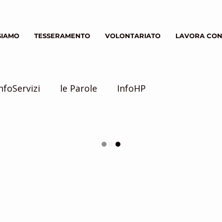
SIAMO
TESSERAMENTO
VOLONTARIATO
LAVORA CON
nfoServizi
le Parole
InfoHP
 mondo intorno a noi
Servizio Civile
inziative